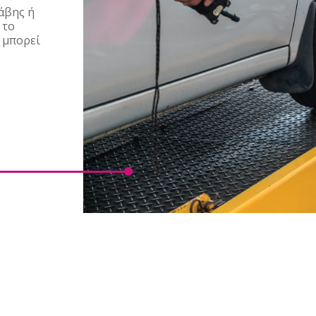
άβης ή
 το
 μπορεί